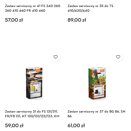
Zestaw serwisowy nr 41 FS 240 260
Zestaw serwisowy nr 35 do TS
360 410 460 FR 410 460
410/420/440
57,00
zł
89,00
zł
Zestaw serwisowy 31 do FS 131/311,
Zestaw serwisowy nr 37 do BG 86, SH
FR/FB 131, HT 130/131/132/133, KM
86
131, BT 131
59,00
zł
61,00
zł