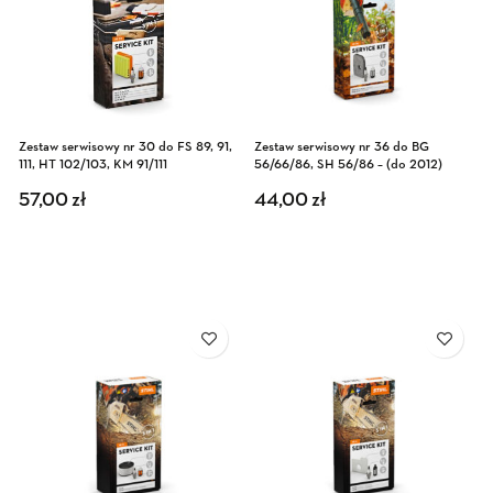
Zestaw serwisowy nr 30 do FS 89, 91,
Zestaw serwisowy nr 36 do BG
111, HT 102/103, KM 91/111
56/66/86, SH 56/86 – (do 2012)
57,00
zł
44,00
zł