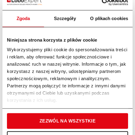
Zestaw serwisowy nr 9 do MS 171, MS
Zestaw serwisowy nr 14 do MS 462
181, MS 211
STIHL 11420074101
Zgoda
Szczegóły
O plikach cookies
59,00
zł
65,00
zł
Niniejsza strona korzysta z plików cookie
Wykorzystujemy pliki cookie do spersonalizowania treści
i reklam, aby oferować funkcje społecznościowe i
analizować ruch w naszej witrynie. Informacje o tym, jak
korzystasz z naszej witryny, udostępniamy partnerom
społecznościowym, reklamowym i analitycznym.
Partnerzy mogą połączyć te informacje z innymi danymi
otrzymanymi od Ciebie lub uzyskanymi podczas
korzystania z ich usług.
Zestaw serwisowy 19 do pilarek
Zestaw serwisowy 18 do pił
ZEZWÓL NA WSZYSTKIE
spalinowych MS 182 i MS 212 STIHL
spalinowych MS 162, MS 172 STIHL
55,00
zł
40,00
zł