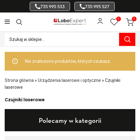
735 995 533
735 995 527
0
0
Nie znaleziono produktów, których szukasz.
Strona główna
»
Urządzenia laserowe i optyczne
»
Czujniki
laserowe
Czujniki laserowe
Polecamy w kategorii