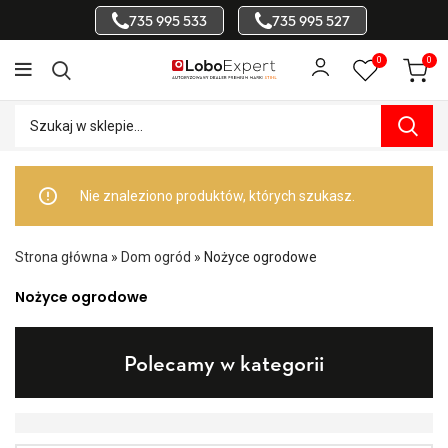
735 995 533
735 995 527
0
0
Nie znaleziono produktów, których szukasz.
Strona główna
»
Dom ogród
»
Nożyce ogrodowe
Nożyce ogrodowe
Polecamy w kategorii