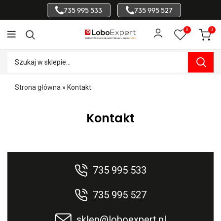
735 995 533
735 995 527
0
0
Strona główna
»
Kontakt
Kontakt
735 995 533
735 995 527
sklep@loboexpert.pl