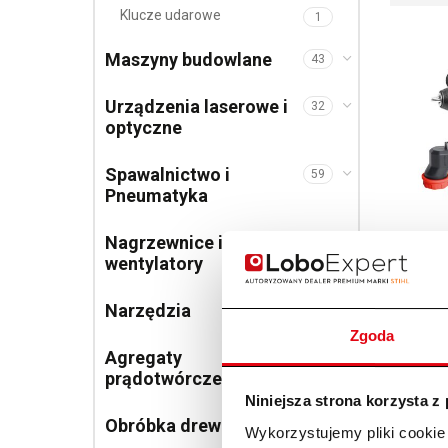
Klucze udarowe
1
Maszyny budowlane
43
Urządzenia laserowe i
32
optyczne
Spawalnictwo i
59
Pneumatyka
Nagrzewnice i
12
Wiertarko
wentylatory
wielogłow
BODY S-9
620,0
Narzędzia
351
Zgoda
Agregaty
48
prądotwórcze
Niniejsza strona korzysta z
Obróbka drewna
11
Wykorzystujemy pliki cookie 