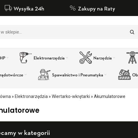
Wysyłka 24h
Zakupy na Raty
BHP
Elektronarzędzia
Narzędzia
rądotwórcze
Spawalnictwo i Pneumatyka
Ob
łówna
»
Elektronarzędzia
»
Wiertarko-wkrętarki
»
Akumulatorowe
ulatorowe
ecamy w kategorii