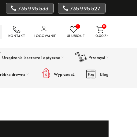
735 995 533
735 995 527
0
0
KONTAKT
LOGOWANIE
ULUBIONE
0,00
ZŁ
Urządzenia laserowe i optyczne
Przemysł
róbka drewna
Wyprzedaż
Blog