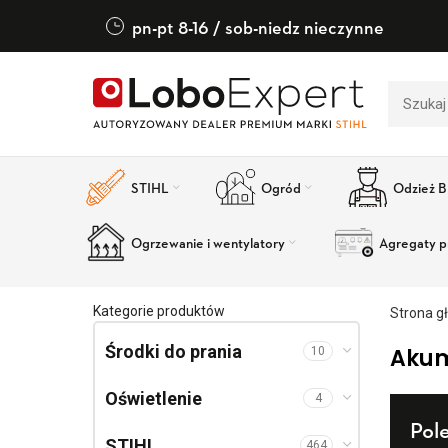
pn-pt 8-16 / sob-niedz nieczynne
STIHL
Ogród
Odzież 
Ogrzewanie i wentylatory
Agregaty p
Kategorie produktów
Strona g
Środki do prania
Akum
10
Oświetlenie
4
Pol
STIHL
464