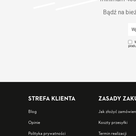
Bądź na bie
W
produ
STREFA KLIENTA
ZASADY ZA
Blog
Jak złożyć zamówien
Opinie
Koszty przesyłki
Polityka prywatności
Termin realizacji