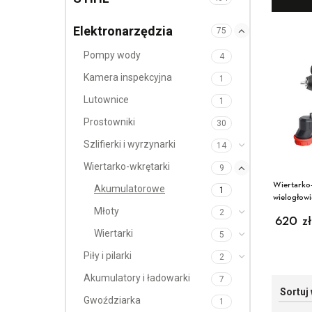
Elektronarzędzia
75
Pompy wody
4
Kamera inspekcyjna
1
Lutownice
1
Prostowniki
30
Szlifierki i wyrzynarki
14
Wiertarko-wkrętarki
9
Wiertarko
Akumulatorowe
1
wielogłow
BODY S-9
Młoty
2
620
zł
Wiertarki
5
Piły i pilarki
2
Akumulatory i ładowarki
7
Gwoździarka
1