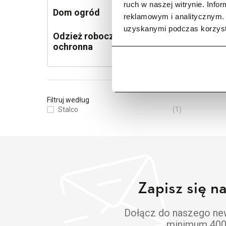
ruch w naszej witrynie. Inf
Dom ogród
49
reklamowym i analitycznym. 
uzyskanymi podczas korzysta
Odzież robocza i
79
ochronna
Filtruj według
Stalco
(1)
Zapisz się n
Dołącz do naszego news
minimum 400 z