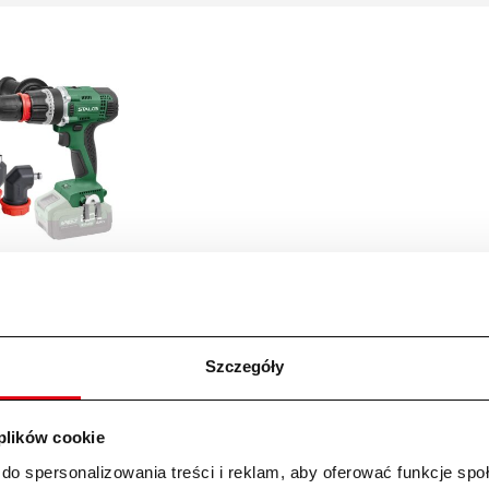
-wkrętarka
icowa Stalco DS20-60Q
7318
0
zł
Szczegóły
 plików cookie
do spersonalizowania treści i reklam, aby oferować funkcje sp