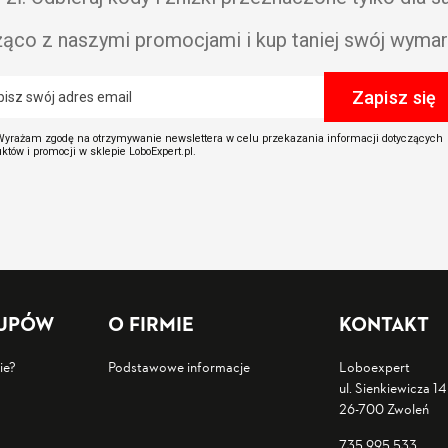
żąco z naszymi promocjami i kup taniej swój wymar
yrażam zgodę na otrzymywanie newslettera w celu przekazania informacji dotyczących
któw i promocji w sklepie LoboExpert.pl.
KUPÓW
O FIRMIE
KONTAKT
ie?
Podstawowe informacje
Loboexpert
ul. Sienkiewicza 14
26-700 Zwoleń
735 995 533