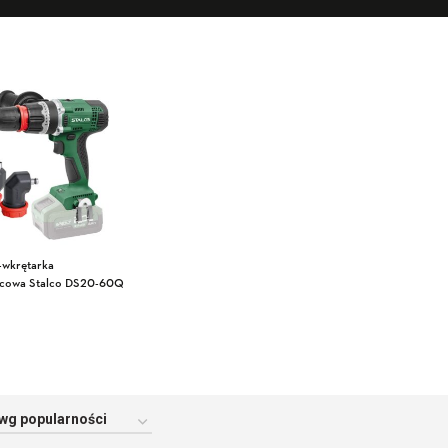
-wkrętarka
icowa Stalco DS20-60Q
7318