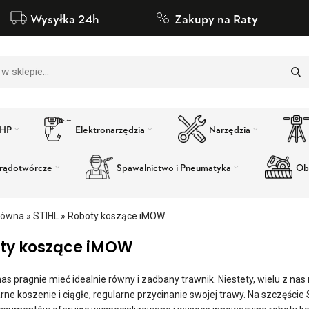
Wysyłka 24h
Zakupy na Raty
BHP
Elektronarzędzia
Narzędzia
rądotwórcze
Spawalnictwo i Pneumatyka
Ob
łówna
»
STIHL
»
Roboty koszące iMOW
ty koszące iMOW
as pragnie mieć idealnie równy i zadbany trawnik. Niestety, wielu z na
arne koszenie i ciągłe, regularne przycinanie swojej trawy. Na szczęś