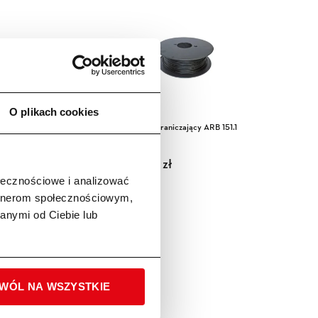
O plikach cookies
czek do przewodu ADV
Przewód ograniczający ARB 151.1
 STIHL
STIHL
ł
360,00
zł
ołecznościowe i analizować
artnerom społecznościowym,
anymi od Ciebie lub
DAŻ
WÓL NA WSZYSTKIE