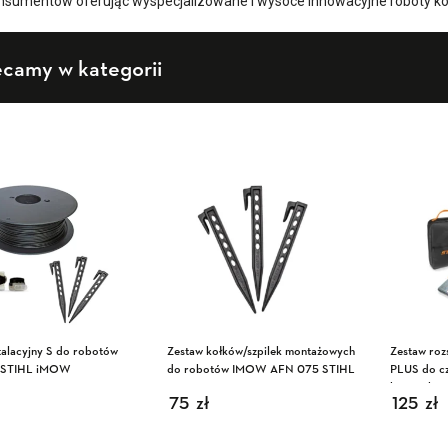
nsumentów oferując wyspecjalizowane i wysoce innowacyjne roboty k
ecamy w kategorii
talacyjny S do robotów
Zestaw kołków/szpilek montażowych
Zestaw roz
h STIHL iMOW
do robotów IMOW AFN 075 STIHL
PLUS do cz
kosiarek S
75
zł
125
zł