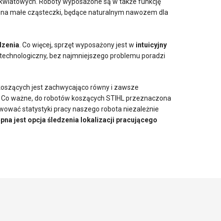
t kwiatowych. Roboty wyposażone są w także funkcję
st na małe cząsteczki, będące naturalnym nawozem dla
dzenia
. Co więcej, sprzęt wyposażony jest w
intuicyjny
 technologiczny, bez najmniejszego problemu poradzi
 koszących jest zachwycająco równy i zawsze
ia. Co ważne, do robotów koszących STIHL przeznaczona
wować statystyki pracy naszego robota niezależnie
pna jest opcja śledzenia lokalizacji pracującego