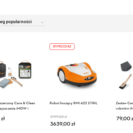
WYPRZEDAŻ
zszerzony Care & Clean
Robot koszący RMI 422 STIHL
Zestaw Car
zyszczenia iMOW i
robotów i
STIHL
3999,00
zł
0
zł
Pierwotna cena wynosiła:
Aktualna cena wynosi:
79,00
3639,00
3999,00 zł.
3639,00 zł.
zł