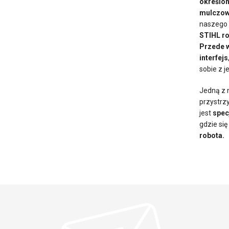
określon
mulczow
naszego 
STIHL ro
Przede w
interfejs
sobie z j
Jedną z 
przystrz
jest
spec
gdzie si
robota.