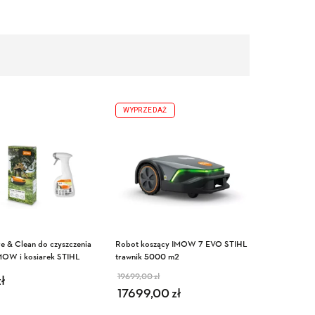
WYPRZEDAŻ
e & Clean do czyszczenia
Robot koszący IMOW 7 EVO STIHL
MOW i kosiarek STIHL
trawnik 5000 m2
19699,00
zł
zł
Pierwotna cena wynosiła:
Aktualna cena wynosi:
17699,00
19699,00 zł.
17699,00 zł.
zł