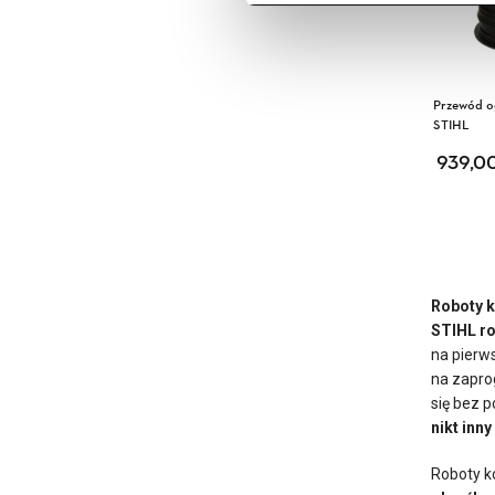
Przewód o
STIHL
939,0
Roboty k
STIHL r
na pierw
na zapro
się bez 
nikt inn
Roboty k