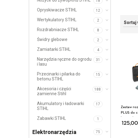
Nożyce do żywopłotu STIHL
18
Opryskiwacze STIHL
12
Wertykulatory STIHL
2
Rozdrabniacze STIHL
8
Świdry glebowe
2
Zamiatarki STIHL
4
Narzędzia ręczne do ogrodu
31
i lasu
Przecinarki i pilarka do
15
betonu STIHL
Akcesoria i części
188
zamienne Stihl
Akumulatory i ładowarki
17
Zestaw ro
STIHL
PLUS do c
kosiarek 
Zabawki STIHL
1
125,0
Elektronarzędzia
75