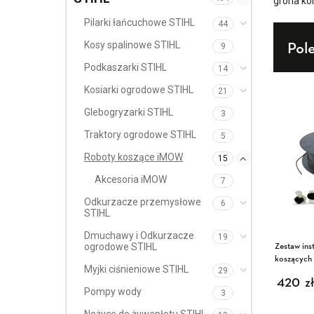
grona ko
Pilarki łańcuchowe STIHL
44
Pol
Kosy spalinowe STIHL
9
Podkaszarki STIHL
14
Kosiarki ogrodowe STIHL
21
Glebogryzarki STIHL
3
Traktory ogrodowe STIHL
5
Roboty koszące iMOW
15
Akcesoria iMOW
7
Odkurzacze przemysłowe
6
STIHL
Dmuchawy i Odkurzacze
19
Zestaw ins
ogrodowe STIHL
koszącyc
Myjki ciśnieniowe STIHL
29
420
zł
Pompy wody
3