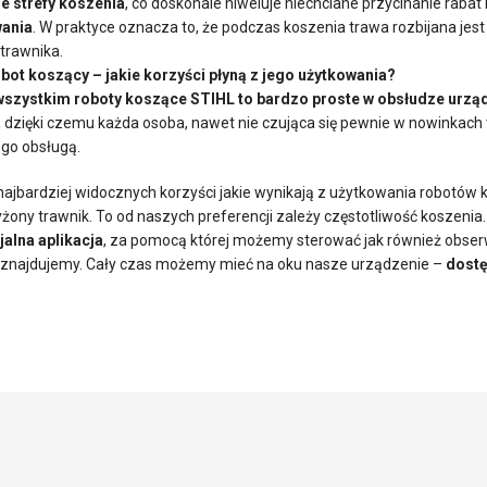
e strefy koszenia
, co doskonale niweluje niechciane przycinanie raba
ania
. W praktyce oznacza to, że podczas koszenia trawa rozbijana je
trawnika.
bot koszący – jakie korzyści płyną z jego użytkowania?
szystkim roboty koszące STIHL to bardzo proste w obsłudze urzą
, dzięki czemu każda osoba, nawet nie czująca się pewnie w nowinkach
ego obsługą.
najbardziej widocznych korzyści jakie wynikają z użytkowania robotów
yżony trawnik. To od naszych preferencji zależy częstotliwość koszen
jalna aplikacja
, za pomocą której możemy sterować jak również obser
ę znajdujemy. Cały czas możemy mieć na oku nasze urządzenie –
dostę