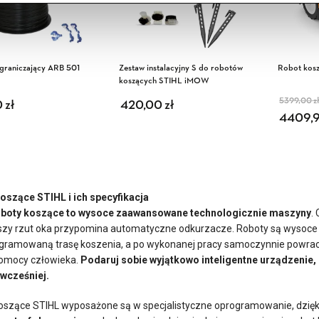
graniczający ARB 501
Zestaw instalacyjny S do robotów
Robot kos
koszących STIHL iMOW
5399,00
zł
0
zł
420,00
zł
Pierw
Akt
4409,
oszące STIHL i ich specyfikacja
oboty koszące to wysoce zaawansowane technologicznie maszyny
.
szy rzut oka przypomina automatyczne odkurzacze. Roboty są wysoce 
gramowaną trasę koszenia, a po wykonanej pracy samoczynnie powracaj
pomocy człowieka.
Podaruj sobie wyjątkowo inteligentne urządzenie, 
y wcześniej.
oszące STIHL wyposażone są w specjalistyczne oprogramowanie, dzię