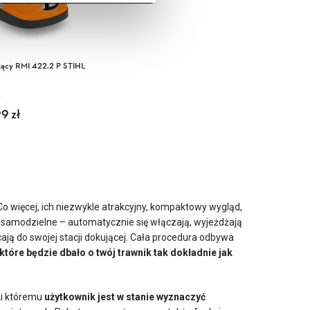
zący RMI 422.2 P STIHL
otna cena wynosiła:
ualna cena wynosi:
99
5399,00 zł.
4409,99 zł.
zł
 Co więcej, ich niezwykle atrakcyjny, kompaktowy wygląd,
samodzielne – automatycznie się włączają, wyjeżdżają
ą do swojej stacji dokującej. Cała procedura odbywa
które będzie dbało o twój trawnik tak dokładnie jak
ki któremu
użytkownik jest w stanie wyznaczyć