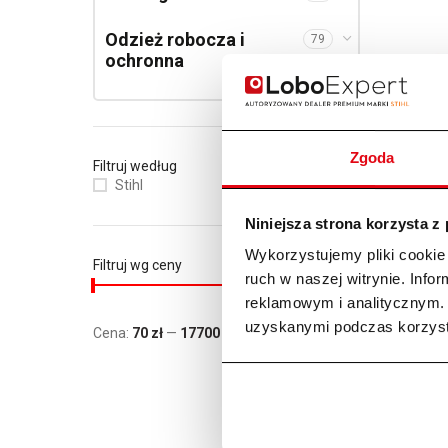
Odzież robocza i
79
ochronna
Zgoda
Filtruj według
Robot kos
Stihl
(15)
trawnik 1
Niniejsza strona korzysta z
8899,00
z
Pier
Akt
7990,
Wykorzystujemy pliki cookie 
Filtruj wg ceny
ruch w naszej witrynie. Inf
reklamowym i analitycznym. 
uzyskanymi podczas korzysta
Cena:
70 zł
—
17700 zł
FILTRUJ
Cena min.
Cena maks.