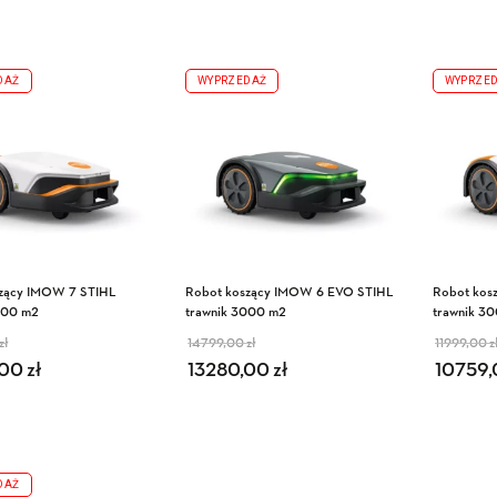
DAŻ
WYPRZEDAŻ
WYPRZE
zący IMOW 7 STIHL
Robot koszący IMOW 6 EVO STIHL
Robot kos
000 m2
trawnik 3000 m2
trawnik 3
zł
14799,00
zł
11999,00
z
wotna cena wynosiła:
ualna cena wynosi:
Pierwotna cena wynosiła:
Aktualna cena wynosi:
Pierw
Akt
,00
16899,00 zł.
16359,00 zł.
zł
13280,00
14799,00 zł.
13280,00 zł.
zł
10759
DAŻ