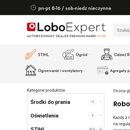
pn-pt 8-16 / sob-niedz nieczynne
STIHL
Ogród
Odzież 
Ogrzewanie i wentylatory
Agregaty p
Kategorie produktów
Strona g
Środki do prania
Robo
10
Oświetlenie
4
Każdy z n
na regul
STIHL
464