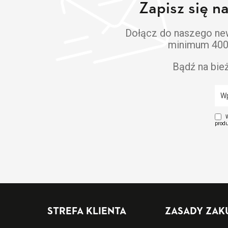
Zapisz się n
Dołącz do naszego news
minimum 400 z
Bądź na bie
W
produ
STREFA KLIENTA
ZASADY ZA