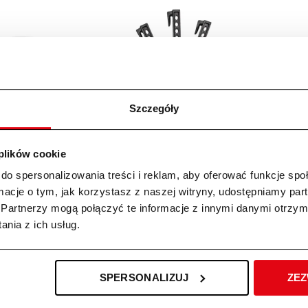
Szczegóły
zący IMOW 5 STIHL
Zestaw kołków/szpilek montażowych
Zestaw złą
500 m2
do robotów IMOW AFN 075 STIHL
010 10szt.
 plików cookie
ł
wotna cena wynosiła:
ualna cena wynosi:
75,00
zł
78,00
z
00
8899,00 zł.
7990,00 zł.
zł
do spersonalizowania treści i reklam, aby oferować funkcje sp
ormacje o tym, jak korzystasz z naszej witryny, udostępniamy p
Partnerzy mogą połączyć te informacje z innymi danymi otrzym
nia z ich usług.
WYPRZE
SPERSONALIZUJ
ZEZ