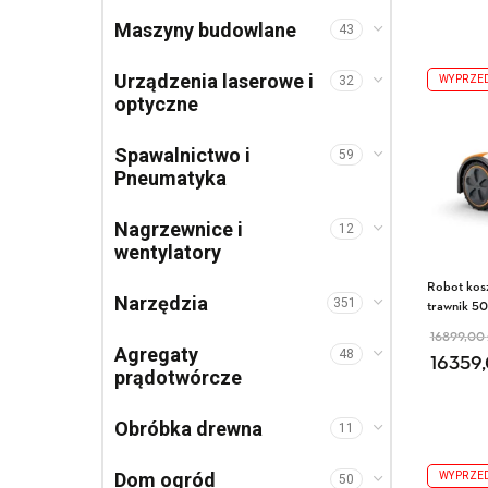
Maszyny budowlane
43
Urządzenia laserowe i
WYPRZE
32
optyczne
Spawalnictwo i
59
Pneumatyka
Nagrzewnice i
12
wentylatory
Robot kos
Narzędzia
351
trawnik 5
16899,00
Pier
Akt
Agregaty
48
16359
prądotwórcze
Obróbka drewna
11
Dom ogród
WYPRZE
50