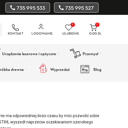
735 995 533
735 995 527
0
0
KONTAKT
LOGOWANIE
ULUBIONE
0,00
ZŁ
Urządzenia laserowe i optyczne
Przemysł
róbka drewna
Wyprzedaż
Blog
s nie ma odpowiedniej ilości czasu by móc pozwolić sobie
cie STIHL wyszedł naprzeciw oczekiwaniom szerokiego