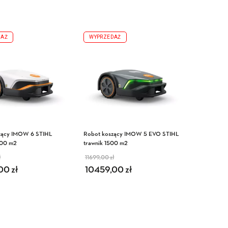
DAŻ
WYPRZEDAŻ
zący IMOW 6 STIHL
Robot koszący IMOW 5 EVO STIHL
000 m2
trawnik 1500 m2
ł
11699,00
zł
otna cena wynosiła:
ualna cena wynosi:
Pierwotna cena wynosiła:
Aktualna cena wynosi:
,00
11999,00 zł.
10759,00 zł.
zł
10459,00
11699,00 zł.
10459,00 zł.
zł