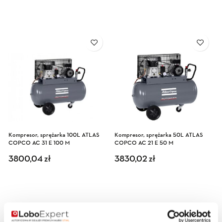
Kompresor, sprężarka 100L ATLAS
Kompresor, sprężarka 50L ATLAS
COPCO AC 31 E 100 M
COPCO AC 21 E 50 M
3800,04
zł
3830,02
zł