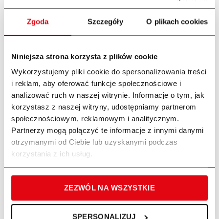
Zgoda
Szczegóły
O plikach cookies
Niniejsza strona korzysta z plików cookie
Wykorzystujemy pliki cookie do spersonalizowania treści
i reklam, aby oferować funkcje społecznościowe i
Sprężarka tłokowa AC31 E100T Atlas
Kompresor tłokowy 150 l 10 bar
analizować ruch w naszej witrynie. Informacje o tym, jak
Copco Automan
Zipper ZI-COM150-10
korzystasz z naszej witryny, udostępniamy partnerom
4460,03
zł
4900,02
zł
społecznościowym, reklamowym i analitycznym.
Partnerzy mogą połączyć te informacje z innymi danymi
otrzymanymi od Ciebie lub uzyskanymi podczas
korzystania z ich usług.
ZEZWÓL NA WSZYSTKIE
SPERSONALIZUJ