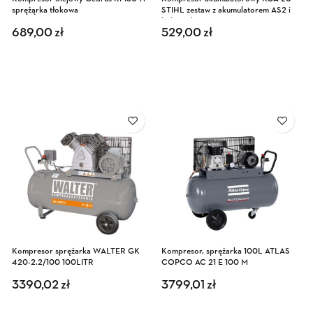
sprężąrka tłokowa
STIHL zestaw z akumulatorem AS2 i
ładowarką AL1
689,00
zł
529,00
zł
Kompresor sprężarka WALTER GK
Kompresor, sprężarka 100L ATLAS
420-2.2/100 100LITR
COPCO AC 21 E 100 M
3390,02
zł
3799,01
zł