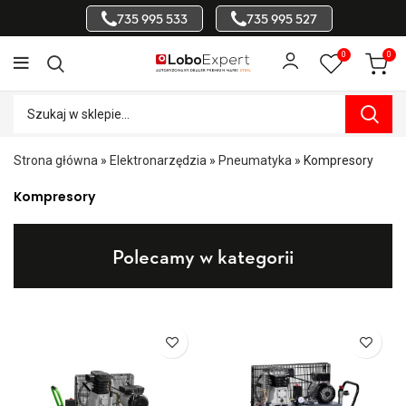
735 995 533
735 995 527
0
0
Strona główna
»
Elektronarzędzia
»
Pneumatyka
»
Kompresory
Kompresory
Polecamy w kategorii