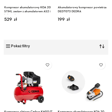
Kompresor akumulatorowy KOA 20
Akumulatorowy kompresor powietrza
STIHL zestaw z akumulatorem AS2 i
DED7073 DEDRA
ładowarką AL1
529
zł
199
zł
Pokaż filtry
Kompresor olejowy Cedrus KM50-1T
Kompresor akumulatorowy KOA 20