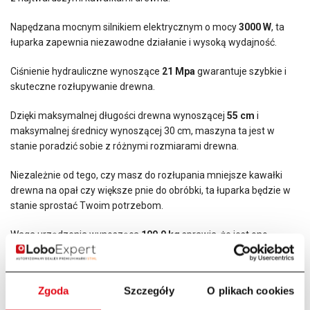
Napędzana mocnym silnikiem elektrycznym o mocy
3000 W
, ta
łuparka zapewnia niezawodne działanie i wysoką wydajność.
Ciśnienie hydrauliczne wynoszące
21 Mpa
gwarantuje szybkie i
skuteczne rozłupywanie drewna.
Dzięki maksymalnej długości drewna wynoszącej
55 cm
i
maksymalnej średnicy wynoszącej 30 cm, maszyna ta jest w
stanie poradzić sobie z różnymi rozmiarami drewna.
Niezależnie od tego, czy masz do rozłupania mniejsze kawałki
drewna na opał czy większe pnie do obróbki, ta łuparka będzie w
stanie sprostać Twoim potrzebom.
Waga urządzenia wynosząca
109,9 kg
sprawia, że jest ono
stabilne i niezawodne.
Dodatkowo, łuparka jest wyposażona w koła transportowe, co
Zgoda
Szczegóły
O plikach cookies
ułatwia jej transportowanie i manipulację na różnych
powierzchniach.