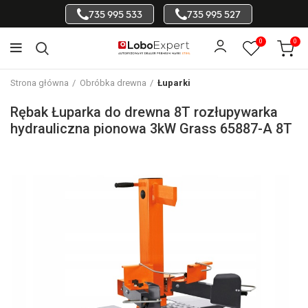
735 995 533
735 995 527
0
0
Strona główna
Obróbka drewna
Łuparki
Rębak Łuparka do drewna 8T rozłupywarka
hydrauliczna pionowa 3kW Grass 65887-A 8T