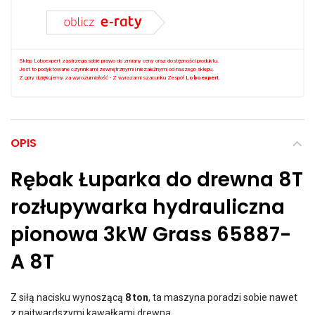
Sklep Loboexpert zastrzega sobie prawo do zmiany ceny oraz dostępności produktu.
Jest to podyktowane czynnikami zewnętrznymi i niezależnymi od naszego sklepu.
Z góry dziękujemy za wyrozumiałość - Z wyrazami szacunku Zespół
Loboexpert
.
OPIS
Rębak Łuparka do drewna 8T
rozłupywarka hydrauliczna
pionowa 3kW Grass 65887-
A 8T
Z siłą nacisku wynoszącą
8 ton
, ta maszyna poradzi sobie nawet
z najtwardszymi kawałkami drewna.