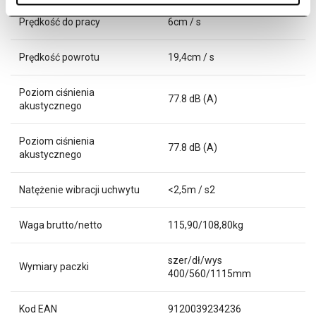
Prędkość do pracy
6cm / s
Prędkość powrotu
19,4cm / s
Poziom ciśnienia
77.8 dB (A)
akustycznego
Poziom ciśnienia
77.8 dB (A)
akustycznego
Natężenie wibracji uchwytu
<2,5m / s2
Waga brutto/netto
115,90/108,80kg
szer/dł/wys
Wymiary paczki
400/560/1115mm
Kod EAN
9120039234236