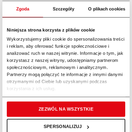
Napięcie
400 V / (50 Hz)
Zgoda
Szczegóły
O plikach cookies
Klasa ochrony
IP 54
Niniejsza strona korzysta z plików cookie
Wymiar montażowy
845 x 935 x 1500mm
Wykorzystujemy pliki cookie do spersonalizowania treści
i reklam, aby oferować funkcje społecznościowe i
Siła rozłupywania
8 ton
analizować ruch w naszej witrynie. Informacje o tym, jak
korzystasz z naszej witryny, udostępniamy partnerom
Maks. skok łupania
485mm
społecznościowym, reklamowym i analitycznym.
Partnerzy mogą połączyć te informacje z innymi danymi
Średnica łupania
80-300mm
otrzymanymi od Ciebie lub uzyskanymi podczas
korzystania z ich usług.
Wysokość łupania
100-500mm
Pojemność oleju
ZEZWÓL NA WSZYSTKIE
4L
hydraulicznego
SPERSONALIZUJ
Ciśnienie hydrauliczne
21MPa