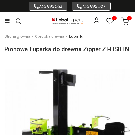
735 995 533
735 995 527
0
0
Strona główna
Obróbka drewna
Łuparki
Pionowa Łuparka do drewna Zipper ZI-HS8TN