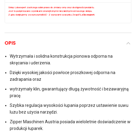
Sklep Loboexpert zastrzega sobie prawo do zmiany ceny oraz dostępności produktu.
Jest to podyktowane czynnikami zewnętrznymi i niezależnymi od naszego sklepu.
Z góry dziękujemy za wyrozumiałość - Z wyrazami szacunku Zespół
Loboexpert
.
OPIS
Wytrzymała i solidna konstrukcja pionowa odporna na
skręcania i uderzenia.
Dzięki wysokiej jakości powłoce proszkowej odporna na
zadrapania oraz
wytrzymały klin, gwarantujący długą żywotność i bezawaryjną
pracę.
Szybka regulacja wysokości łupania poprzez ustawienie suwu
luzu bez użycia narzędzi.
Zipper Maschinen Austria posiada wieloletnie doświadczenie w
produkcji łuparek.