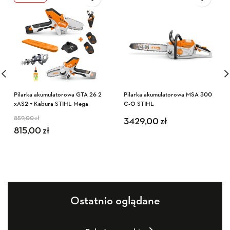
Pilarka akumulatorowa GTA 26 2
Pilarka akumulatorowa MSA 300
xAS2 + Kabura STIHL Mega
C-O STIHL
Zestaw
859,00
zł
Pierwotna cena wynosiła:
Aktualna cena wynosi:
3429,00
zł
815,00
zł
859,00 zł.
815,00 zł.
Ostatnio oglądane