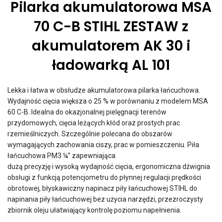
Pilarka akumulatorowa MSA
70 C-B STIHL ZESTAW z
akumulatorem AK 30 i
ładowarką AL 101
Lekka i łatwa w obsłudze akumulatorowa pilarka łańcuchowa.
Wydajność cięcia większa o 25 % w porównaniu z modelem MSA
60 C-B. Idealna do okazjonalnej pielęgnacji terenów
przydomowych, cięcia leżących kłód oraz prostych prac
rzemieślniczych. Szczególnie polecana do obszarów
wymagających zachowania ciszy, prac w pomieszczeniu. Piła
łańcuchowa PM3 ¼” zapewniająca
dużą precyzję i wysoką wydajność cięcia, ergonomiczna dźwignia
obsługi z funkcją potencjometru do płynnej regulacji prędkości
obrotowej, błyskawiczny napinacz piły łańcuchowej STIHL do
napinania piły łańcuchowej bez użycia narzędzi, przezroczysty
zbiornik oleju ułatwiający kontrolę poziomu napełnienia.