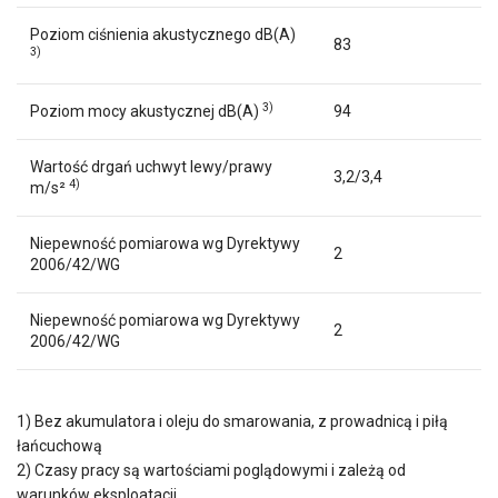
Poziom ciśnienia akustycznego dB(A)
83
3)
3)
Poziom mocy akustycznej dB(A)
94
Wartość drgań uchwyt lewy/prawy
3,2/3,4
4)
m/s²
Niepewność pomiarowa wg Dyrektywy
2
2006/42/WG
Niepewność pomiarowa wg Dyrektywy
2
2006/42/WG
1) Bez akumulatora i oleju do smarowania, z prowadnicą i piłą
łańcuchową
2) Czasy pracy są wartościami poglądowymi i zależą od
warunków eksploatacji.