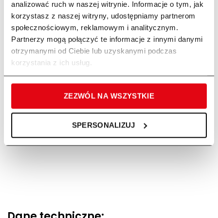
analizować ruch w naszej witrynie. Informacje o tym, jak
i komfortowy uchwyt tylny umożliwiają
korzystasz z naszej witryny, udostępniamy partnerom
wygodną i pewną pracę we wszystkich pozycjach roboczych.
społecznościowym, reklamowym i analitycznym.
Partnerzy mogą połączyć te informacje z innymi danymi
otrzymanymi od Ciebie lub uzyskanymi podczas
korzystania z ich usług.
Przezroczysty zbiornik oleju
ZEZWÓL NA WSZYSTKIE
Pełna kontrola napełnienia zbiornika.
Dzięki transparentnemu zbiornikowi
macie Państwo pełen podgląd na stan poziomu oleju. Olej może
SPERSONALIZUJ
zostać szybko i wygodnie uzupełniony.
Dane techniczne: