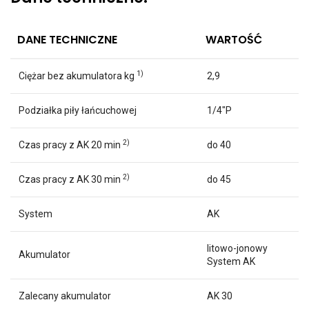
DANE TECHNICZNE
WARTOŚĆ
1)
Ciężar bez akumulatora kg
2,9
Podziałka piły łańcuchowej
1/4″P
2)
Czas pracy z AK 20 min
do 40
2)
Czas pracy z AK 30 min
do 45
System
AK
litowo-jonowy
Akumulator
System AK
Zalecany akumulator
AK 30