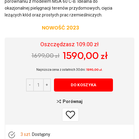
porównaniu z modelem MSA 60 C-B. Idealna do
okazjonalnej pielęgnacji terenów przydomowych, cięcia
leżących kłód oraz prostych prac rzemieślniczych.
NOWOŚĆ 2023
Oszczędzasz 109.00 zł
1590,00
zł
1699,00
zł
Pierwotna cena wynosiła: 1699,00 zł.
Aktualna cena wynosi: 1590,00 zł.
1590,00
zł
Najniższa cena z ostatnich 30 dni:
.
DO KOSZYKA
Porównaj
3 szt.
Dostępny