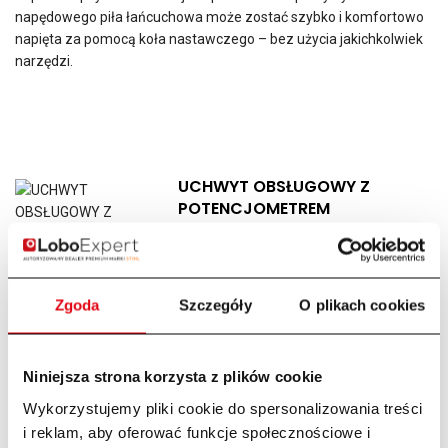
napędowego piła łańcuchowa może zostać szybko i komfortowo
napięta za pomocą koła nastawczego – bez użycia jakichkolwiek
narzędzi.
UCHWYT OBSŁUGOWY Z
POTENCJOMETREM
WYGODNA OBSŁUGA. Możesz użyć
uchwytu obsługowego z funkcją
potencjometru do płynnej regulacji prędkości pilarki, a tym samym
Zgoda
Szczegóły
O plikach cookies
łatwo kontrolować i odpowiednio sterować mocą.
Niniejsza strona korzysta z plików cookie
Obsługa oburęczna
Wykorzystujemy pliki cookie do spersonalizowania treści
i reklam, aby oferować funkcje społecznościowe i
Specjalnie uformowany uchwyt przedni