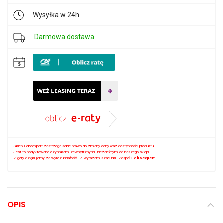
Wysyłka w 24h
Darmowa dostawa
Sklep Loboexpert zastrzega sobie prawo do zmiany ceny oraz dostępności produktu.
Jest to podyktowane czynnikami zewnętrznymi i niezależnymi od naszego sklepu.
Z góry dziękujemy za wyrozumiałość - Z wyrazami szacunku Zespół
Loboexpert
.
OPIS