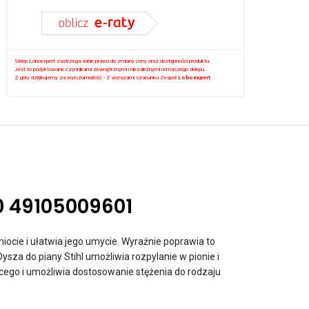
Sklep Loboexpert zastrzega sobie prawo do zmiany ceny oraz dostępności produktu.
Jest to podyktowane czynnikami zewnętrznymi i niezależnymi od naszego sklepu.
Z góry dziękujemy za wyrozumiałość - Z wyrazami szacunku Zespół
Loboexpert
.
70 49105009601
ocie i ułatwia jego umycie. Wyraźnie poprawia to
a do piany Stihl umożliwia rozpylanie w pionie i
cego i umożliwia dostosowanie stężenia do rodzaju