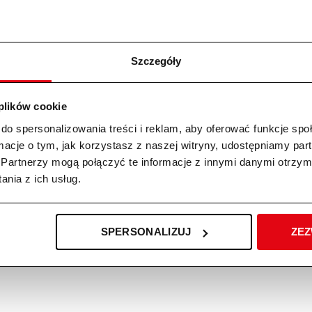
Szczegóły
EDAŻ
 plików cookie
do spersonalizowania treści i reklam, aby oferować funkcje sp
ormacje o tym, jak korzystasz z naszej witryny, udostępniamy p
Partnerzy mogą połączyć te informacje z innymi danymi otrzym
nia z ich usług.
ysokociśnieniowa RE 150 PLUS STIHL
Myjka Wysokociśnieniowa RE 170 PL
0
zł
tna cena wynosiła: 3149,00 zł.
na cena wynosi: 2699,00 zł.
2999,00
zł
SPERSONALIZUJ
ZEZ
,00
zł