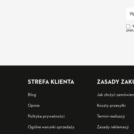
W
produ
STREFA KLIENTA
ZASADY ZA
Blog
Jak złożyć zamówien
Opinie
Koszty przesyłki
Polityka prywatności
Termin realizacji
Ogólne warunki sprzedaży
Zasady reklamacji