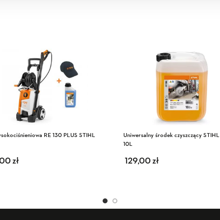
ysokociśnieniowa RE 130 PLUS STIHL
Uniwersalny środek czyszczący STIH
10L
,00
zł
129,00
zł