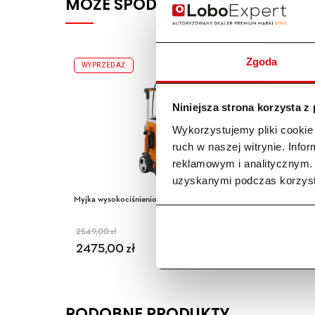
MOŻE SPODOBA SIĘ RÓWNIEŻ…
Zgoda
WYPRZEDAŻ
WYPRZ
Niniejsza strona korzysta z
Wykorzystujemy pliki cookie 
ruch w naszej witrynie. Inf
reklamowym i analitycznym. 
uzyskanymi podczas korzysta
Myjka wysokociśnieniowa RE 150 STIHL
Myjka w
2549,00
zł
3149,0
Pierwotna cena wynosiła: 2549,00 zł.
Aktualna cena wynosi: 2475,00 zł.
Pierwo
Aktual
2475,00
zł
2699
PODOBNE PRODUKTY