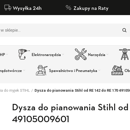
Wysyłka 24h
Zakupy na Raty
BHP
Elektronarzędzia
Narzędzia
rądotwórcze
Spawalnictwo i Pneumatyka
Ob
ia do myjek STIHL
Dysza do pianowania Stihl od RE 142 do RE 170 4910
Dysza do pianowania Stihl od
49105009601