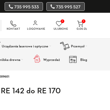
735 995 533
735 995 527
0
0
KONTAKT
LOGOWANIE
ULUBIONE
0,00
ZŁ
Urządzenia laserowe i optyczne
Przemysł
róbka drewna
Wyprzedaż
Blog
5009601
 RE 142 do RE 170
Wyprzedaż