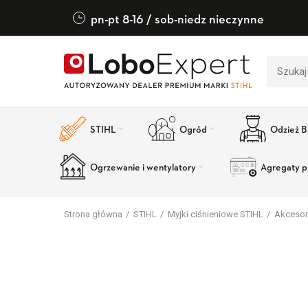
pn-pt 8-16 / sob-niedz nieczynne
STIHL
Ogród
Odzież 
Ogrzewanie i wentylatory
Agregaty p
Strona główna
STIHL
Myjki ciśnieniowe STIHL
Akcesor