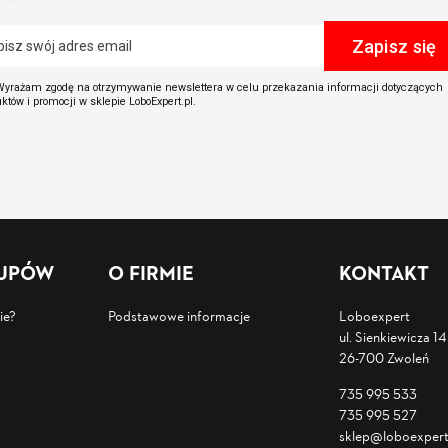
yrażam zgodę na otrzymywanie newslettera w celu przekazania informacji dotyczących
któw i promocji w sklepie LoboExpert.pl.
KUPÓW
O FIRMIE
KONTAKT
ie?
Podstawowe informacje
Loboexpert
ul. Sienkiewicza 14
26-700 Zwoleń
735 995 533
735 995 527
sklep@loboexpert