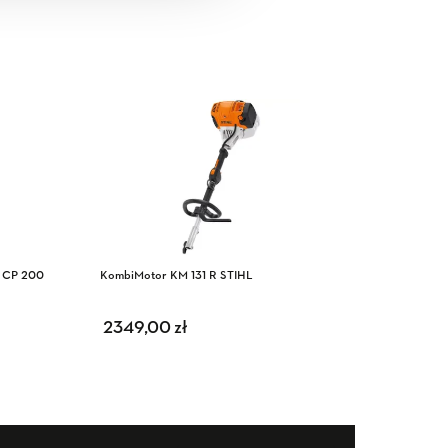
L CP 200
KombiMotor KM 131 R STIHL
Nożyce a
2349,00
zł
529,