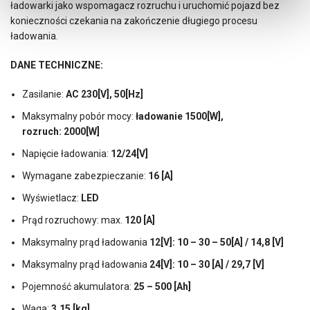
ładowarki jako wspomagacz rozruchu i uruchomić pojazd bez
konieczności czekania na zakończenie długiego procesu
ładowania.
DANE TECHNICZNE:
Zasilanie:
AC 230[V], 50[Hz]
Maksymalny pobór mocy:
ładowanie 1500[W],
rozruch:
2000[W]
Napięcie ładowania:
12/24[V]
Wymagane zabezpieczanie:
16 [A]
Wyświetlacz:
LED
Prąd rozruchowy: max.
120 [A]
Maksymalny prąd ładowania
12[V]: 10 – 30 – 50[A] / 14,8 [V]
Maksymalny prąd ładowania
24[V]: 10 – 30 [A] / 29,7 [V]
Pojemność akumulatora:
25 – 500 [Ah]
Waga:
3,15
[kg]