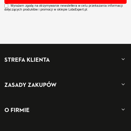
Wyrażam zgodę na otrzymywanie newslettera w celu przekazania informacji
dotyczących produktów i promocji w sklepie LoboExpert.pl.
STREFA KLIENTA
ZASADY ZAKUPÓW
O FIRMIE