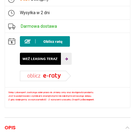
Wysyłka w 2 dni
Darmowa dostawa
Sklep Loboexpert zastrzega sobie prawo do zmiany ceny oraz dostępności produktu.
Jest to podyktowane czynnikami zewnętrznymi i niezależnymi od naszego sklepu.
Z góry dziękujemy za wyrozumiałość - Z wyrazami szacunku Zespół
Loboexpert
.
OPIS