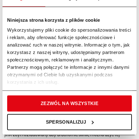
Niniejsza strona korzysta z plików cookie
Wykorzystujemy pliki cookie do spersonalizowania treści
PROSTOWNIK WYPOSAŻONO W FUNKCJĘ:
i reklam, aby oferować funkcje społecznościowe i
analizować ruch w naszej witrynie. Informacje o tym, jak
✅ Tryb ładowania-
prąd ładowania jest stale monitorowany
korzystasz z naszej witryny, udostępniamy partnerom
przez procesor i inteligentnie dostosowywany, zgodnie ze
społecznościowym, reklamowym i analitycznym.
wzrostem napięcia akumulatora tak, aby nawet maksymalny prąd
Partnerzy mogą połączyć te informacje z innymi danymi
ładowania nie zaszkodził akumulatorowi.
otrzymanymi od Ciebie lub uzyskanymi podczas
✅ Tryb naprawy
– specjalny program polegający na regeneracji i
korzystania z ich usług.
pobudzeniu akumulatora będącego w nienajlepszej kondycji
✅ Tryb potrzymania-
specjalny program utrzymujący akumulator
ZEZWÓL NA WSZYSTKIE
w stanie pełnego naładowania przez cały okres składowania, bez
ryzyka zasiarczenia.
SPERSONALIZUJ
✅ Tryb wspomagania rozruchu-
gdy akumulator w samochodzie
jest zbyt rozładowany aby uruchomić silnik, można użyć tej