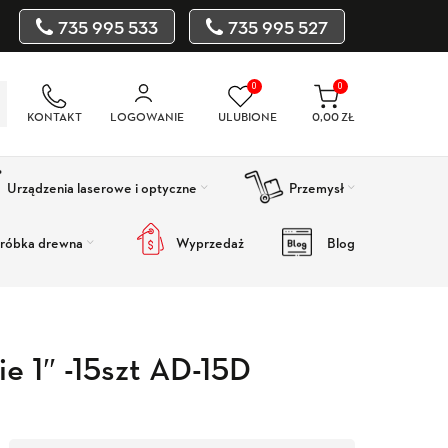
735 995 533
735 995 527
0
0
KONTAKT
LOGOWANIE
ULUBIONE
0,00
ZŁ
Urządzenia laserowe i optyczne
Przemysł
róbka drewna
Wyprzedaż
Blog
e 1″ -15szt AD-15D
Wyprzedaż