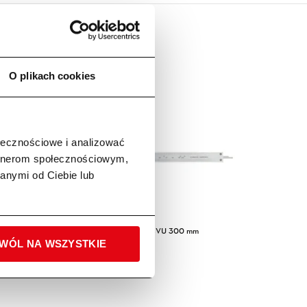
O plikach cookies
ołecznościowe i analizować
artnerom społecznościowym,
anymi od Ciebie lub
Suwmiarka analogowa CVU 300 mm
Set 3 ele
WÓL NA WSZYSTKIE
529,00
zł
135,0