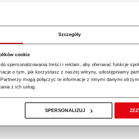
Szczegóły
 plików cookie
do spersonalizowania treści i reklam, aby oferować funkcje sp
ormacje o tym, jak korzystasz z naszej witryny, udostępniamy p
Partnerzy mogą połączyć te informacje z innymi danymi otrzym
nia z ich usług.
9 wkrętaków 1000V Teng Tools
Suwmiarka analogowa CVU 200 mm
9N
SPERSONALIZUJ
ZEZ
00
zł
330,00
zł