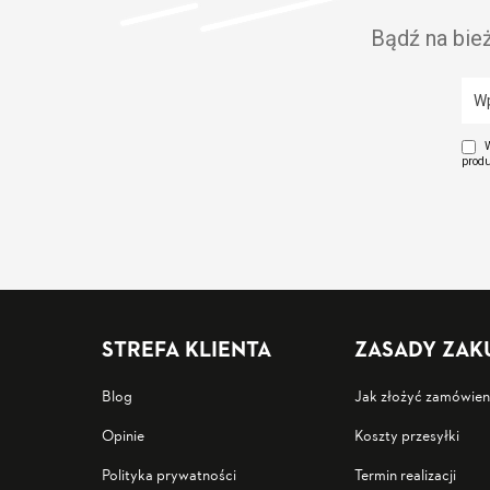
Bądź na bie
W
produ
STREFA KLIENTA
ZASADY ZA
Blog
Jak złożyć zamówien
Opinie
Koszty przesyłki
Polityka prywatności
Termin realizacji