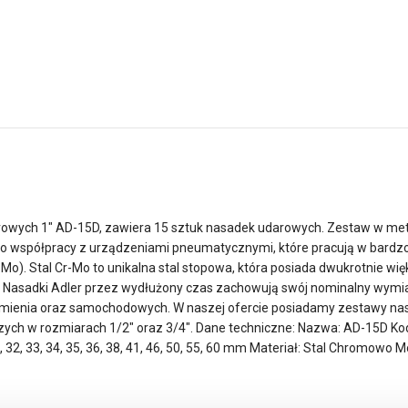
owych 1″ AD-15D, zawiera 15 sztuk nasadek udarowych. Zestaw w met
do współpracy z urządzeniami pneumatycznymi, które pracują w bardz
). Stal Cr-Mo to unikalna stal stopowa, która posiada dwukrotnie wię
i. Nasadki Adler przez wydłużony czas zachowują swój nominalny wymi
ienia oraz samochodowych. W naszej ofercie posiadamy zestawy nasade
ch w rozmiarach 1/2″ oraz 3/4″. Dane techniczne: Nazwa: AD-15D Kod 
0, 32, 33, 34, 35, 36, 38, 41, 46, 50, 55, 60 mm Materiał: Stal Chromow