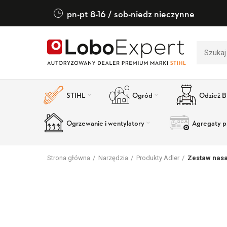
pn-pt 8-16 / sob-niedz nieczynne
STIHL
Ogród
Odzież 
Ogrzewanie i wentylatory
Agregaty p
Strona główna
Narzędzia
Produkty Adler
Zestaw nasa