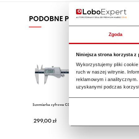
PODOBNE PRODUKTY
Zgoda
Niniejsza strona korzysta z
Wykorzystujemy pliki cookie 
ruch w naszej witrynie. Inf
reklamowym i analitycznym. 
uzyskanymi podczas korzysta
Suwmiarka cyfrowa CDJ PRO 150 mm
Zestaw 
TEDV90
299,00
zł
299,