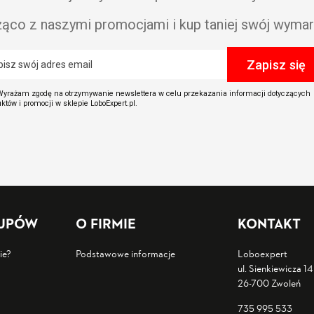
żąco z naszymi promocjami i kup taniej swój wymar
yrażam zgodę na otrzymywanie newslettera w celu przekazania informacji dotyczących
któw i promocji w sklepie LoboExpert.pl.
KUPÓW
O FIRMIE
KONTAKT
ie?
Podstawowe informacje
Loboexpert
ul. Sienkiewicza 14
26-700 Zwoleń
735 995 533