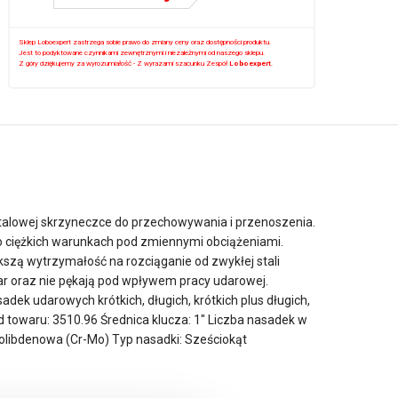
Sklep Loboexpert zastrzega sobie prawo do zmiany ceny oraz dostępności produktu.
Jest to podyktowane czynnikami zewnętrznymi i niezależnymi od naszego sklepu.
Z góry dziękujemy za wyrozumiałość - Z wyrazami szacunku Zespół
Loboexpert
.
alowej skrzyneczce do przechowywania i przenoszenia.
o ciężkich warunkach pod zmiennymi obciążeniami.
kszą wytrzymałość na rozciąganie od zwykłej stali
ar oraz nie pękają pod wpływem pracy udarowej.
k udarowych krótkich, długich, krótkich plus długich,
towaru: 3510.96 Średnica klucza: 1″ Liczba nasadek w
o Molibdenowa (Cr-Mo) Typ nasadki: Sześciokąt