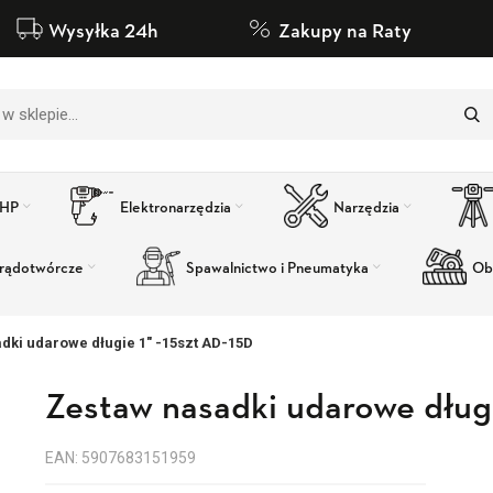
Wysyłka 24h
Zakupy na Raty
BHP
Elektronarzędzia
Narzędzia
rądotwórcze
Spawalnictwo i Pneumatyka
Ob
dki udarowe długie 1″ -15szt AD-15D
Zestaw nasadki udarowe długi
EAN: 5907683151959