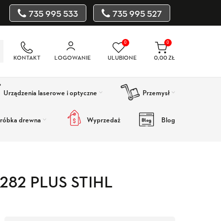
735 995 533
735 995 527
0
0
KONTAKT
LOGOWANIE
ULUBIONE
0,00
ZŁ
Urządzenia laserowe i optyczne
Przemysł
róbka drewna
Wyprzedaż
Blog
 282 PLUS STIHL
Wyprzedaż