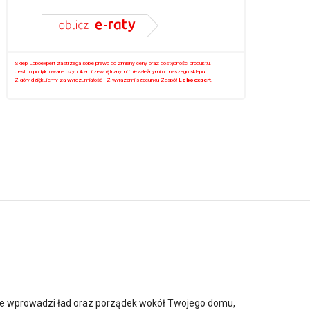
Sklep Loboexpert zastrzega sobie prawo do zmiany ceny oraz dostępności produktu.
Jest to podyktowane czynnikami zewnętrznymi i niezależnymi od naszego sklepu.
Z góry dziękujemy za wyrozumiałość - Z wyrazami szacunku Zespół
Loboexpert
.
ie wprowadzi ład oraz porządek wokół Twojego domu,