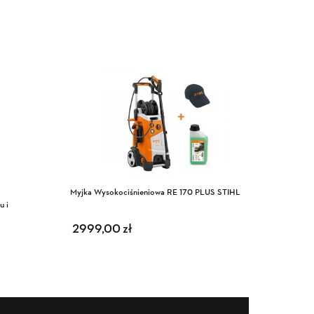
WYPRZ
Myjka Wysokociśnieniowa RE 170 PLUS STIHL
Akumulat
u i
629,00
z
2999,00
zł
Pierwot
Aktualn
549,