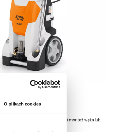
O plikach cookies
 Nowa szybkozłączka umożliwia szybki montaż węża lub