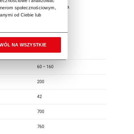
ołecznościowe i analizować
konieczności kłopotliwego rozwijania.
artnerom społecznościowym,
anymi od Ciebie lub
hropowatej, nierównej nawierzchni.
WÓL NA WSZYSTKIE
3,5
60 – 160
200
42
700
760