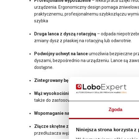
Profesjonalne wyposażenie
– lekka praca dzięki red
urządzenia. Ergonomiczny design pomaga zniwelować 
praktycznemu, profesjonalnemu szybkozłączu wymiana
szybka
Druga lanca z dyszą rotacyjną
– odpada niepotrzeb
zmiany dysz z płaskiej na rotacyjną lub odwrotnie.
Podwójny uchwyt na lance
umożliwia bezpieczne prz
dyszami, bezpośrednio na urządzeniu. Lance są zaws
dostępne.
Zintegrowany bęben
pomaga w starannym zwinięciu
Wąż wysokociśnieniowy wzmocniony oplotem sta
także do zastosowań w najtrudniejszych warunkach.
Zgoda
Wspomaganie nawijania węża
na bęben.
Złącze skrętne z szybkozłączką
– zapobiega skręca
Niniejsza strona korzysta z
przedłużacza węża.