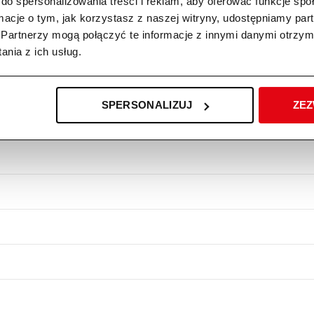
do spersonalizowania treści i reklam, aby oferować funkcje sp
ści dolnego przyczepu, kabel może być szybko zdjęty z urządzenia bez 
ormacje o tym, jak korzystasz z naszej witryny, udostępniamy p
Partnerzy mogą połączyć te informacje z innymi danymi otrzym
bilność urządzenia i bezgłośne przemieszczanie. Duża korzyść przy c
nia z ich usług.
SPERSONALIZUJ
ZEZ