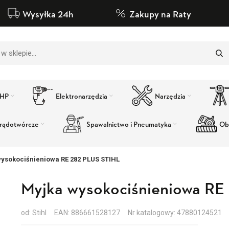
Wysyłka 24h
Zakupy na Raty
BHP
Elektronarzędzia
Narzędzia
rądotwórcze
Spawalnictwo i Pneumatyka
Ob
ysokociśnieniowa RE 282 PLUS STIHL
Myjka wysokociśnieniowa RE
od: Stihl
EAN: 886661528127
Nr katalogowy: 47880124521