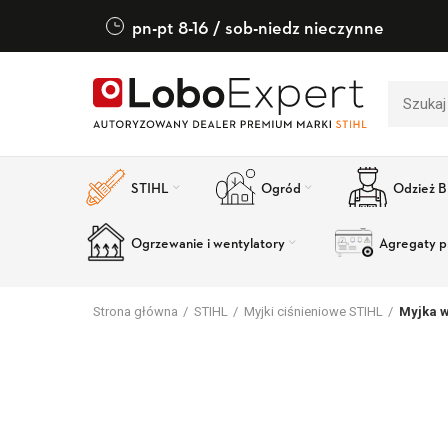
pn-pt 8-16 / sob-niedz nieczynne
STIHL
Ogród
Odzież 
Ogrzewanie i wentylatory
Agregaty p
Strona główna
STIHL
Myjki ciśnieniowe STIHL
Myjka w