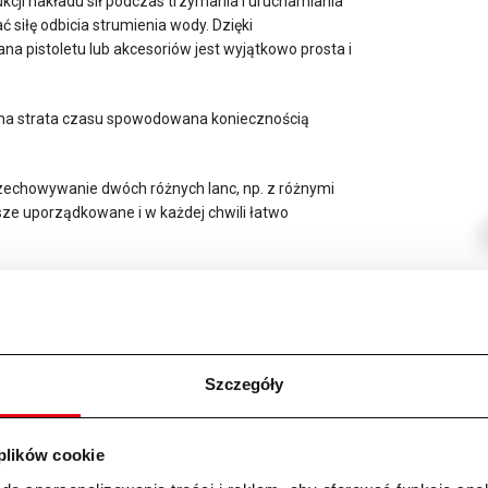
ukcji nakładu sił podczas trzymania i uruchamiania
siłę odbicia strumienia wody. Dzięki
 pistoletu lub akcesoriów jest wyjątkowo prosta i
na strata czasu spowodowana koniecznością
echowywanie dwóch różnych lanc, np. z różnymi
ze uporządkowane i w każdej chwili łatwo
 węża.
lowym
jest bardzo wytrzymały i nadaje się idealnie
Szczegóły
niu się węża. Wąż jest wykorzystywany dzięki temu na całej długości.
 plików cookie