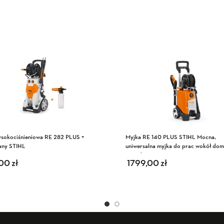
ysokociśnieniowa RE 282 PLUS +
Myjka RE 140 PLUS STIHL Mocna,
any STIHL
uniwersalna myjka do prac wokół dom
ogrodu
,00
zł
1799,00
zł