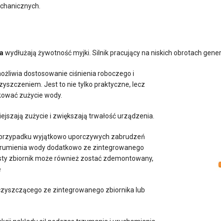
echanicznych.
pa
wydłużają żywotność myjki. Silnik pracujący na niskich obrotach gene
żliwia dostosowanie ciśnienia roboczego i
szczeniem. Jest to nie tylko praktyczne, lecz
kować zużycie wody.
jszają zużycie i zwiększają trwałość urządzenia.
przypadku wyjątkowo uporczywych zabrudzeń
trumienia wody dodatkowo ze zintegrowanego
ysty zbiornik może również zostać zdemontowany,
e
zyszczącego ze zintegrowanego zbiornika lub