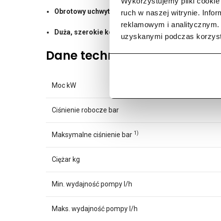
Wykorzystujemy pliki cookie 
Obrotowy uchwyt kabla sieciowego
– dzięki skrętno
ruch w naszej witrynie. Inf
reklamowym i analitycznym. 
Duża, szerokie koła
o średnicy 250 mm umożliwia mo
uzyskanymi podczas korzysta
Dane techniczne:
Moc kW
Ciśnienie robocze bar
1)
Maksymalne ciśnienie bar
Ciężar kg
Min. wydajność pompy l/h
Maks. wydajność pompy l/h