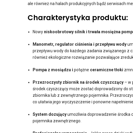
ale również na halach produkcyjnych bądź serwisach m
Charakterystyka produktu:
Nowy
niskoobrotowy silnik i trwała mosiężna pom
Manometr, regulator ciśnienia i przepływu wody
umo
przepływu wody do każdego zadania związanego z czy
również ekologiczne rozwiązanie pozwalające zredu
Pompa z mosiądzu i
potężne
ceramiczne tłoki
zmnie
Przezroczysty zbiornik na środek czyszczący
– w 
środek czyszczący może zostać doprowadzony do s
zbiornika lub z zewnętrznego pojemnika. Przezrocz
co ułatwia jego wyczyszczenie i ponowne napełnieni
System dozujący
umożliwia doprowadzenie środka c
pojemnika zewnętrznego.