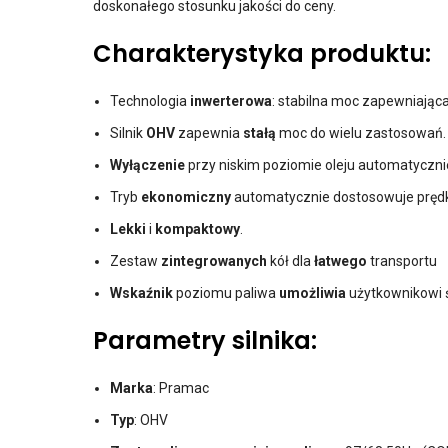
doskonałego stosunku jakości do ceny.
Charakterystyka produktu:
Technologia
inwerterowa
: stabilna moc zapewniając
Silnik
OHV
zapewnia
stałą
moc do wielu zastosowań.
Wyłączenie
przy niskim poziomie oleju automatyczn
Tryb
ekonomiczny
automatycznie dostosowuje prędk
Lekki
i
kompaktowy
.
Zestaw
zintegrowanych
kół dla
łatwego
transportu
Wskaźnik
poziomu paliwa
umożliwia
użytkownikowi 
Parametry silnika:
Marka
: Pramac
Typ
: OHV