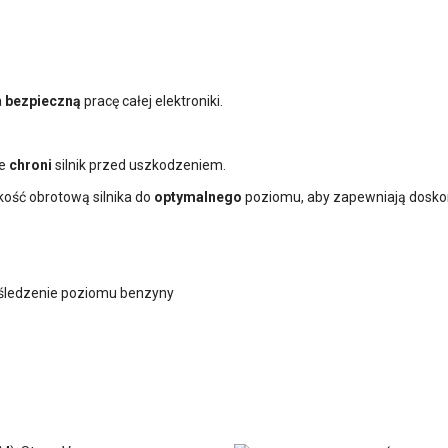
a
bezpieczną
pracę całej elektroniki.
ie
chroni
silnik przed uszkodzeniem.
ość obrotową silnika do
optymalnego
poziomu, aby zapewniają dosk
śledzenie poziomu benzyny