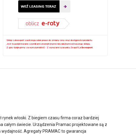
Sklep Loboexpert zastrzega sobie prawo do zmiany ceny oraz dostępności produktu.
Jest to podyktowane czynnikami zewnętrznymi i niezależnymi od naszego sklepu.
Z góry dziękujemy za wyrozumiałość - Z wyrazami szacunku Zespół
Loboexpert
.
 rynek włoski. Z biegiem czasu firma coraz bardziej
na całym świecie. Urządzenia Pramac projektowane są z
oka wydajność. Agregaty PRAMAC to gwarancja