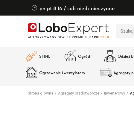
pn-pt 8-16 / sob-niedz nieczynne
STIHL
Ogród
Odzież 
Ogrzewanie i wentylatory
Agregaty p
Strona główna
Agregaty prądotwórcze
Inwerterowy
A