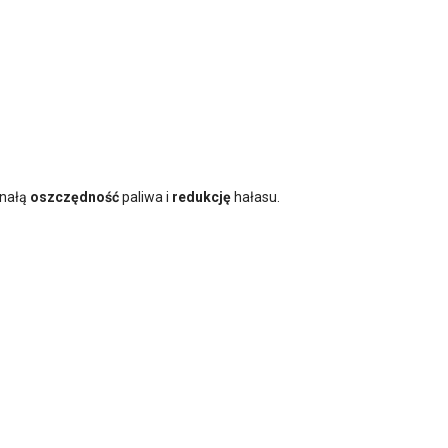
onałą
oszczędność
paliwa i
redukcję
hałasu.