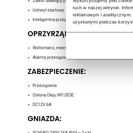
Wykorzystujemy pliki cookie 
Zawór dławiący powietrza
ruch w naszej witrynie. Inf
Uchwyt startowy
reklamowym i analitycznym. 
Inteligentna przepustnica: tryb ekonomiczny automat
uzyskanymi podczas korzysta
OPRZYRZĄDOWANIE:
Woltomierz, miernik częstotliwości i licznik motogod
Alarmy przeciążenia i oleju (wskaźniki świecą na cze
ZABEZPIECZENIE:
Przeciążenie
Osłona Oleju WYJŚCIE:
DC12V 6A
GNIAZDA:
SCHUKO 230V 16A IP44 – 2 szt.