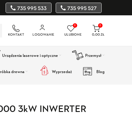
735 995 533
735 995 527
0
0
KONTAKT
LOGOWANIE
ULUBIONE
0,00
ZŁ
Urządzenia laserowe i optyczne
Przemysł
róbka drewna
Wyprzedaż
Blog
 3000 3kW INWERTER
Wyprzedaż