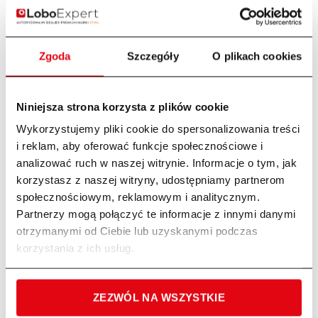
entuzjasty ogrodnictwa
Urządzenie może pracować bez przerwy przez około 3godziny
Zgoda
Szczegóły
O plikach cookies
oraz naładować akumulator w 2 godziny, dzięki ładowarce „turbo-
charge”.
Zastosowania:
Niniejsza strona korzysta z plików cookie
Wykorzystujemy pliki cookie do spersonalizowania treści
Opryski ekologicznymi środkami ochrony roślin
i reklam, aby oferować funkcje społecznościowe i
Opryski olejowymi preparatami owadobójczymi
analizować ruch w naszej witrynie. Informacje o tym, jak
korzystasz z naszej witryny, udostępniamy partnerom
Opryski herbicydami
społecznościowym, reklamowym i analitycznym.
Opryski środkami grzybobójczymi
Partnerzy mogą połączyć te informacje z innymi danymi
Opryski preparatami roślinnymi
otrzymanymi od Ciebie lub uzyskanymi podczas
korzystania z ich usług.
Wyposażenie:
Kompletny opryskiwacz z paskiem, wężem ze sprężynami i
ZEZWÓL NA WSZYSTKIE
zaworem dozującym z rączką