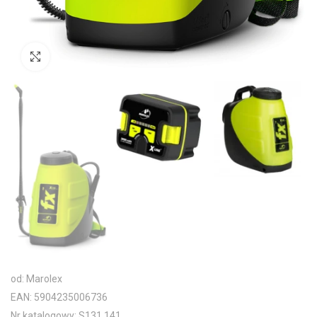
Kliknij aby powiększyć
od: Marolex
EAN: 5904235006736
Nr katalogowy: S131.141