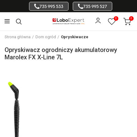
735 995 533
735 995 527
0
0
Strona główna
Dom ogród
Opryskiwacze
Opryskiwacz ogrodniczy akumulatorowy
Marolex FX X-Line 7L