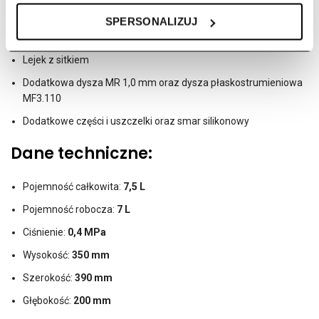
Lanca teleskopowa z dyszą regulowaną MR 1,5 mm
SPERSONALIZUJ
Zasilacz do ładowania akumulatora
Lejek z sitkiem
Dodatkowa dysza MR 1,0 mm oraz dysza płaskostrumieniowa
MF3.110
Dodatkowe części i uszczelki oraz smar silikonowy
Dane techniczne:
Pojemność całkowita:
7,5 L
Pojemność robocza:
7 L
Ciśnienie:
0,4 MPa
Wysokość:
350 mm
Szerokość:
390 mm
Głębokość:
200 mm